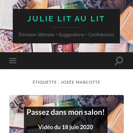
JULIE LIT AU LIT
Émission littéraire + Suggestions + Confidences
Toggle
Toggle
search
mobile
field
menu
ÉTIQUETTE :
JOSÉE MARCOTTE