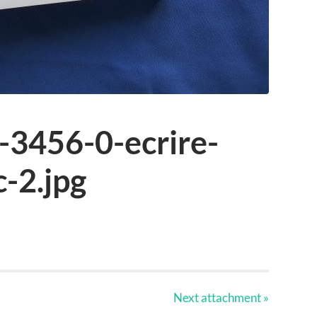
-3456-0-ecrire-
-2.jpg
Next
attachment
»