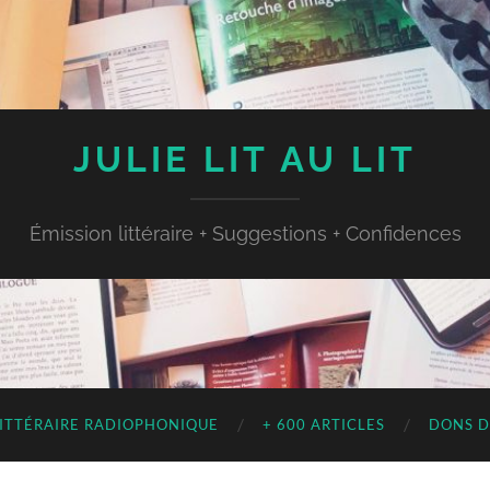
JULIE LIT AU LIT
Émission littéraire + Suggestions + Confidences
LITTÉRAIRE RADIOPHONIQUE
+ 600 ARTICLES
DONS D