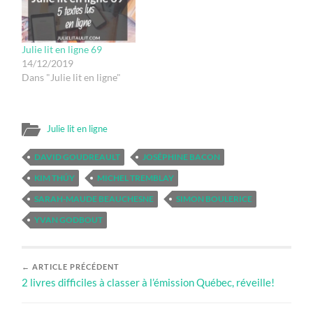
Julie lit en ligne 69
14/12/2019
Dans "Julie lit en ligne"
Julie lit en ligne
DAVID GOUDREAULT
JOSÉPHINE BACON
KIM THÚY
MICHEL TREMBLAY
SARAH-MAUDE BEAUCHESNE
SIMON BOULERICE
YVAN GODBOUT
← ARTICLE PRÉCÉDENT
2 livres difficiles à classer à l’émission Québec, réveille!