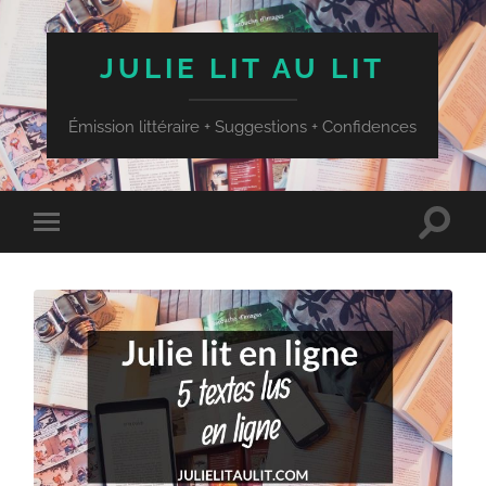
JULIE LIT AU LIT
Émission littéraire + Suggestions + Confidences
Toggle
Toggle
search
mobile
field
menu