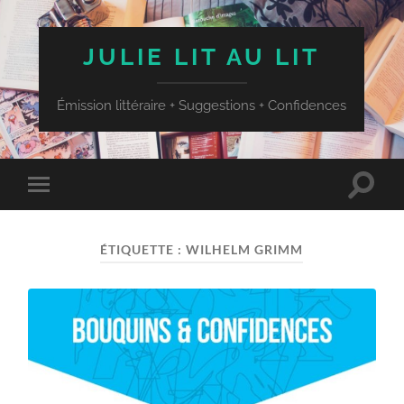
JULIE LIT AU LIT
Émission littéraire + Suggestions + Confidences
Toggle
Toggle
search
mobile
field
menu
ÉTIQUETTE :
WILHELM GRIMM